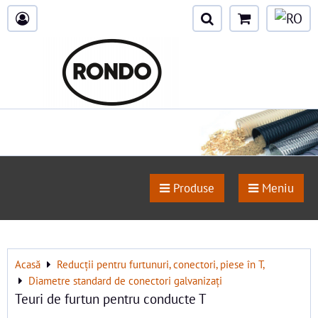
Produse
Meniu
Acasă
Reducții pentru furtunuri, conectori, piese în T,
Diametre standard de conectori galvanizați
Teuri de furtun pentru conducte T