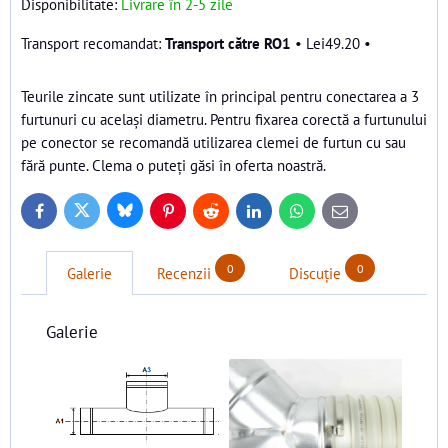
Disponibilitate:
Livrare în 2-5 zile
Transport către RO1
•
Lei49.20
•
Teurile zincate sunt utilizate în principal pentru conectarea a 3
furtunuri cu același diametru. Pentru fixarea corectă a furtunului
pe conector se recomandă utilizarea clemei de furtun cu sau
fără punte. Clema o puteți găsi în oferta noastră.
Bluesky
Twitter
Facebook
Pinterest
Reddit
LinkedIn
WhatsApp
E-
mail
0
0
Galerie
Recenzii
Discuție
Galerie