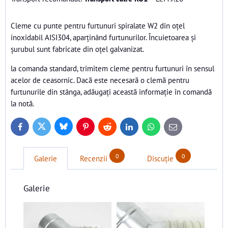
Cleme cu punte pentru furtunuri spiralate W2 din oțel
inoxidabil AISI304, aparținând furtunurilor. Încuietoarea și
șurubul sunt fabricate din oțel galvanizat.
la comanda standard, trimitem cleme pentru furtunuri în sensul
acelor de ceasornic. Dacă este necesară o clemă pentru
furtunurile din stânga, adăugați această informație în comandă
la notă.
Bluesky
Twitter
Facebook
Pinterest
Reddit
LinkedIn
WhatsApp
E-
mail
0
0
Galerie
Recenzii
Discuție
Galerie