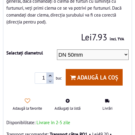
general, dacă comandați o clemă de furtun cu luminiță cu
furtunuri, veți primi clema ce se va potrivi pe furtunuri. Dacă
comandați doar clema, direcția șurubului va fi cea corectă
(direcția pentru pod).
Lei7.93
incl. TVA
Selectați diametrul
ADAUGĂ LA COȘ
buc
Adaugă la favorite
Adăugați la listă
Livrări
Disponibilitate:
Livrare în 2-5 zile
Transport către RO1
•
Lei49.20
•