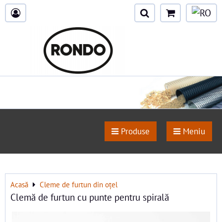
Produse
Meniu
Acasă
Cleme de furtun din oțel
Clemă de furtun cu punte pentru spirală