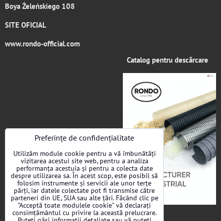
Boya Żeleńskiego 108
SITE OFICIAL
www.rondo-official.com
Catalog pentru descărcare
Preferințe de confidențialitate
Utilizăm module cookie pentru a vă îmbunătăți
vizitarea acestui site web, pentru a analiza
performanța acestuia și pentru a colecta date
despre utilizarea sa. În acest scop, este posibil să
folosim instrumente și servicii ale unor terțe
părți, iar datele colectate pot fi transmise către
parteneri din UE, SUA sau alte țări. Făcând clic pe
"Acceptă toate modulele cookie" vă declarați
consimțământul cu privire la această prelucrare.
Puteți găsi informații detaliate sau vă puteți