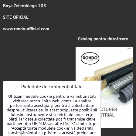
Boya Żeleńskiego 108
SITE OFICIAL
www.rondo-official.com
Catalog pentru descărcare
Preferințe de confidențialitate
Utilizăm module cookie pentru a vă îmbunătăți
vizitarea acestui site web, pentru a analiza
performanța acestuia și pentru a colecta date
despre utilizarea sa. În acest scop, este posibil să
folosim instrumente și servicii ale unor terțe
părți, iar datele colectate pot fi transmise către
parteneri din UE, SUA sau alte țări. Făcând clic pe
"Acceptă toate modulele cookie" vă declarați
consimțământul cu privire la această prelucrare.