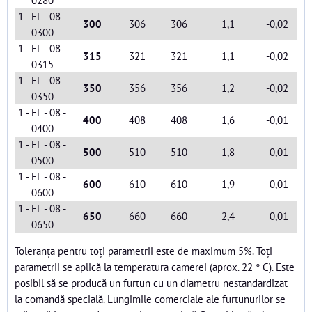
0280
1 - EL - 08 -
300
306
306
1,1
-0,02
0300
1 - EL - 08 -
315
321
321
1,1
-0,02
0315
1 - EL - 08 -
350
356
356
1,2
-0,02
0350
1 - EL - 08 -
400
408
408
1,6
-0,01
0400
1 - EL - 08 -
500
510
510
1,8
-0,01
0500
1 - EL - 08 -
600
610
610
1,9
-0,01
0600
1 - EL - 08 -
650
660
660
2,4
-0,01
0650
Toleranța pentru toți parametrii este de maximum 5%. Toți
parametrii se aplică la temperatura camerei (aprox. 22 ° C). Este
posibil să se producă un furtun cu un diametru nestandardizat
la comandă specială. Lungimile comerciale ale furtunurilor se