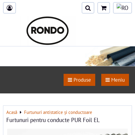
Produse
Meniu
Acasă
Furtunuri antistatice și conductoare
Furtunuri pentru conducte PUR Foil EL