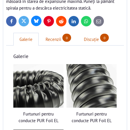
măsoară în starea de expansiune maximă. Puneți la pământ
spirala pentru a descărca electricitatea statică.
Bluesky
Twitter
Facebook
Pinterest
Reddit
LinkedIn
WhatsApp
E-
mail
0
0
Galerie
Recenzii
Discuție
Galerie
Furtunuri pentru
Furtunuri pentru
conducte PUR Foil EL
conducte PUR Foil EL