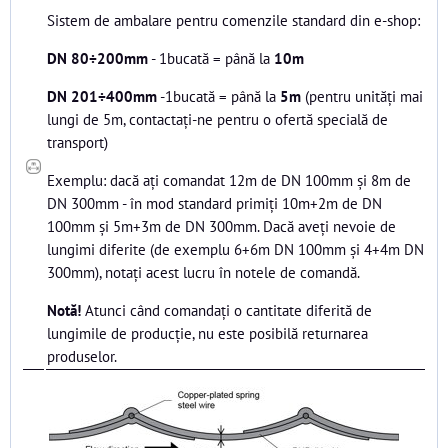
Sistem de ambalare pentru comenzile standard din e-shop:
DN 80÷200mm
- 1bucată = până la
10m
DN 201÷400mm
-1bucată = până la
5m
(pentru unități mai
lungi de 5m, contactați-ne pentru o ofertă specială de
transport)
Exemplu: dacă ați comandat 12m de DN 100mm și 8m de
DN 300mm - în mod standard primiți 10m+2m de DN
100mm și 5m+3m de DN 300mm. Dacă aveți nevoie de
lungimi diferite (de exemplu 6+6m DN 100mm și 4+4m DN
300mm), notați acest lucru în notele de comandă.
Notă!
Atunci când comandați o cantitate diferită de
lungimile de producție, nu este posibilă returnarea
produselor.