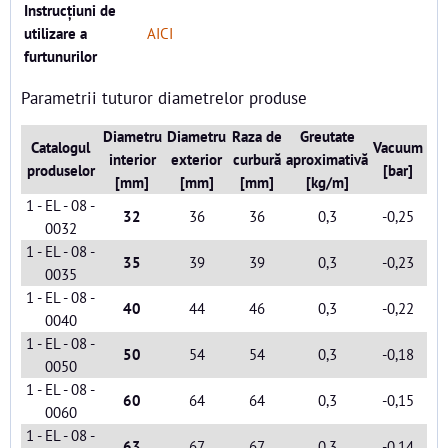
Instrucțiuni de
utilizare a
AICI
furtunurilor
Parametrii tuturor diametrelor produse
Diametru
Diametru
Raza de
Greutate
Catalogul
Vacuum
interior
exterior
curbură
aproximativă
produselor
[bar]
[mm]
[mm]
[mm]
[kg/m]
1 - EL - 08 -
32
36
36
0,3
-0,25
0032
1 - EL - 08 -
35
39
39
0,3
-0,23
0035
1 - EL - 08 -
40
44
46
0,3
-0,22
0040
1 - EL - 08 -
50
54
54
0,3
-0,18
0050
1 - EL - 08 -
60
64
64
0,3
-0,15
0060
1 - EL - 08 -
63
67
67
0,3
-0,14