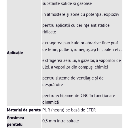
substanțe solide și gazoase
în atmosfere și zone cu potențial exploziv
pentru aplicații cu cerințe antistatice
ridicate
extragerea particulelor abrazive fine: praf
de lemn, pulberi, rumeguș, așchii, polen etc.
Aplicație
extragerea aerului, a gazelor, a vaporilor de
ulei, a vaporilor din compuși chimici
pentru sisteme de ventilație și de
desprăfuire
pentru echipamente CNC în funcționare
dinamică
Material de perete
PUR (negru) pe bază de ETER
Grosimea
0,5 mm între spirale
peretelui