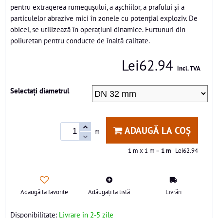
pentru extragerea rumegușului, a așchiilor, a prafului și a
particulelor abrazive mici în zonele cu potențial exploziv. De
obicei, se utilizează în operațiuni dinamice. Furtunuri din
poliuretan pentru conducte de înaltă calitate.
Lei62.94
incl. TVA
Selectați diametrul
ADAUGĂ LA COȘ
m
1
m x 1 m =
1
m
Lei62.94
Adaugă la favorite
Adăugați la listă
Livrări
Disponibilitate:
Livrare în 2-5 zile