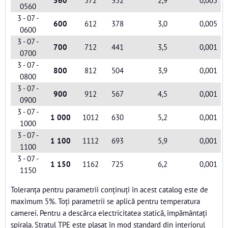
0560
3 - 07 -
600
612
378
3,0
0,005
0600
3 - 07 -
700
712
441
3,5
0,001
0700
3 - 07 -
800
812
504
3,9
0,001
0800
3 - 07 -
900
912
567
4,5
0,001
0900
3 - 07 -
1 000
1012
630
5,2
0,001
1000
3 - 07 -
1 100
1112
693
5,9
0,001
1100
3 - 07 -
1 150
1162
725
6,2
0,001
1150
Toleranța pentru parametrii conținuți în acest catalog este de
maximum 5%. Toți parametrii se aplică pentru temperatura
camerei. Pentru a descărca electricitatea statică, împământați
spirala. Stratul TPE este plasat în mod standard din interiorul