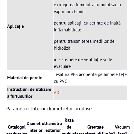
extragerea fumului, a fumului sau a
vaporilor chimici
pentru aplicații cu cerințe de înaltă
Aplicație
inflamabilitate
pentru transmiterea mediilor de
hidroliză
în sistemele de ventilație și de
evacuare
Țesătură PES acoperită pe ambele fețe
Material de perete
cu PVC
Instrucțiuni de utilizare
AICI
a furtunurilor
Parametrii tuturor diametrelor produse
Raza
Diametru
Diametru
Catalogul
de
Greutate
Vacuum
interior
exterior
produselor
curbură
aproximativă [kg/m]
[bar]