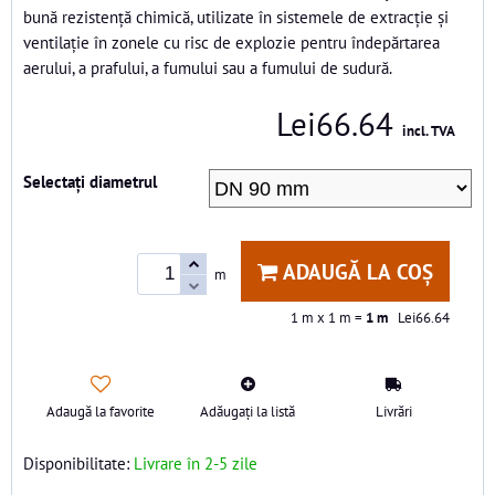
bună rezistență chimică, utilizate în sistemele de extracție și
ventilație în zonele cu risc de explozie pentru îndepărtarea
aerului, a prafului, a fumului sau a fumului de sudură.
Lei66.64
incl. TVA
Selectați diametrul
ADAUGĂ LA COȘ
m
1
m x 1 m =
1
m
Lei66.64
Adaugă la favorite
Adăugați la listă
Livrări
Disponibilitate:
Livrare în 2-5 zile