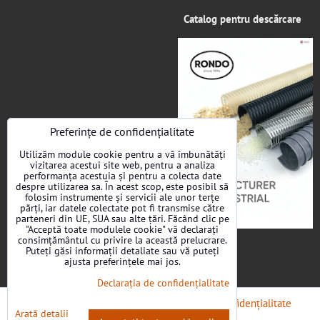
Catalog pentru descărcare
Preferințe de confidențialitate
Utilizăm module cookie pentru a vă îmbunătăți
vizitarea acestui site web, pentru a analiza
performanța acestuia și pentru a colecta date
despre utilizarea sa. În acest scop, este posibil să
folosim instrumente și servicii ale unor terțe
părți, iar datele colectate pot fi transmise către
parteneri din UE, SUA sau alte țări. Făcând clic pe
"Acceptă toate modulele cookie" vă declarați
consimțământul cu privire la această prelucrare.
Puteți găsi informații detaliate sau vă puteți
ajusta preferințele mai jos.
Declarația de confidențialitate
Preferințe de confidențialitate
Declarația de confidențialitate
Arată detalii