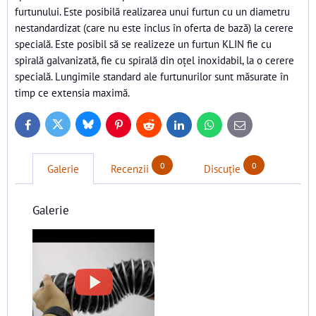
furtunului. Este posibilă realizarea unui furtun cu un diametru
nestandardizat (care nu este inclus în oferta de bază) la cerere
specială. Este posibil să se realizeze un furtun KLIN fie cu
spirală galvanizată, fie cu spirală din oțel inoxidabil, la o cerere
specială. Lungimile standard ale furtunurilor sunt măsurate în
timp ce extensia maximă.
Bluesky
Twitter
Facebook
Pinterest
Reddit
LinkedIn
WhatsApp
E-
mail
0
0
Galerie
Recenzii
Discuție
Galerie