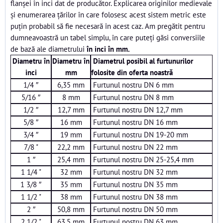
flanșei în inci dat de producător. Explicarea originilor medievale
și enumerarea țărilor în care folosesc acest sistem metric este
puțin probabil să fie necesară în acest caz. Am pregătit pentru
dumneavoastră un tabel simplu, în care puteți găsi conversiile
de bază ale diametrului
în inci în mm.
Diametru în
Diametru în
Diametrul posibil al furtunurilor
inci
mm
folosite din oferta noastră
1/4 ″
6,35 mm
Furtunul nostru DN 6 mm
5/16 ″
8 mm
Furtunul nostru DN 8 mm
1/2 ″
12,7 mm
Furtunul nostru DN 12,7 mm
5/8 ″
16 mm
Furtunul nostru DN 16 mm
3/4 ″
19 mm
Furtunul nostru DN 19-20 mm
7/8 "
22,2 mm
Furtunul nostru DN 22 mm
1 ″
25,4 mm
Furtunul nostru DN 25-25,4 mm
1 1/4 "
32 mm
Furtunul nostru DN 32 mm
1 3/8 ″
35 mm
Furtunul nostru DN 35 mm
1 1/2 "
38 mm
Furtunul nostru DN 38 mm
2 ″
50,8 mm
Furtunul nostru DN 50 mm
2 1/2 "
63,5 mm
Furtunul nostru DN 63 mm