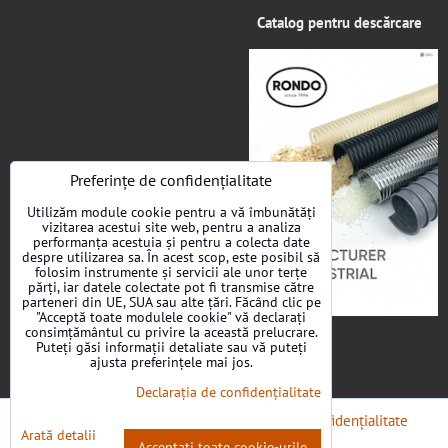
Catalog pentru descărcare
Preferințe de confidențialitate
Utilizăm module cookie pentru a vă îmbunătăți
vizitarea acestui site web, pentru a analiza
performanța acestuia și pentru a colecta date
despre utilizarea sa. În acest scop, este posibil să
folosim instrumente și servicii ale unor terțe
părți, iar datele colectate pot fi transmise către
parteneri din UE, SUA sau alte țări. Făcând clic pe
"Acceptă toate modulele cookie" vă declarați
consimțământul cu privire la această prelucrare.
Puteți găsi informații detaliate sau vă puteți
ajusta preferințele mai jos.
Declarația de confidențialitate
Preferințe de confidențialitate
Declarația de confidențialitate
Arată detalii
Acceptați toate cookie-urile