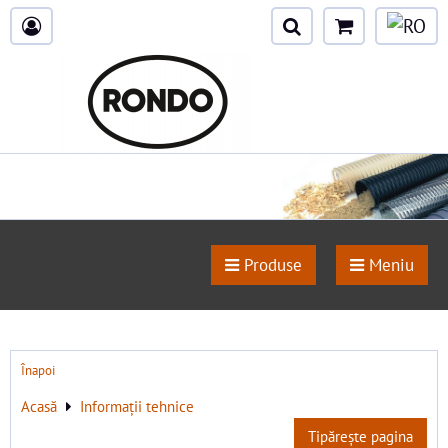
Produse
Meniu
Înapoi
Acasă
Informații tehnice
Tipărește pagina