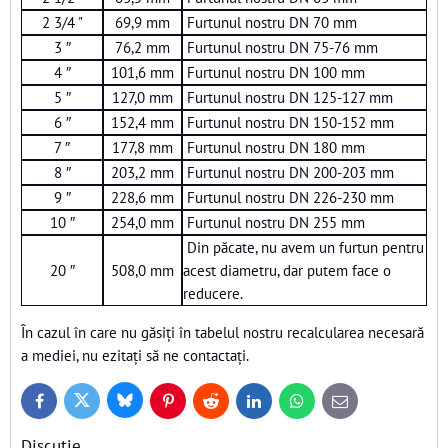
2 3/4 "
69,9 mm
Furtunul nostru DN 70 mm
3 ″
76,2 mm
Furtunul nostru DN 75-76 mm
4 ″
101,6 mm
Furtunul nostru DN 100 mm
5 ″
127,0 mm
Furtunul nostru DN 125-127 mm
6 ″
152,4 mm
Furtunul nostru DN 150-152 mm
7 ″
177,8 mm
Furtunul nostru DN 180 mm
8 ″
203,2 mm
Furtunul nostru DN 200-203 mm
9 ″
228,6 mm
Furtunul nostru DN 226-230 mm
10 ″
254,0 mm
Furtunul nostru DN 255 mm
Din păcate, nu avem un furtun pentru
20 ″
508,0 mm
acest diametru, dar putem face o
reducere.
În cazul în care nu găsiți în tabelul nostru recalcularea necesară
a mediei, nu ezitați să ne contactați.
Bluesky
Twitter
Facebook
Pinterest
Reddit
LinkedIn
WhatsApp
E-
mail
Discuție